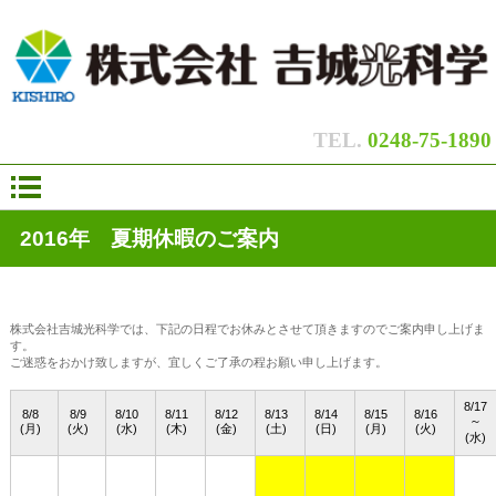
|
|
|
TEL.
0248-75-1890
2016年 夏期休暇のご案内
株式会社吉城光科学では、下記の日程でお休みとさせて頂きますのでご案内申し上げま
す。
ご迷惑をおかけ致しますが、宜しくご了承の程お願い申し上げます。
8/17
8/8
8/9
8/10
8/11
8/12
8/13
8/14
8/15
8/16
～
(月)
(火)
(水)
(木)
(金)
(土)
(日)
(月)
(火)
(水)