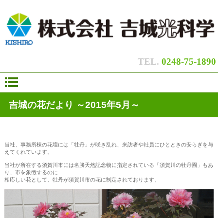
|
|
|
TEL.
0248-75-1890
吉城の花だより ～2015年5月～
当社、事務所棟の花壇には「牡丹」が咲き乱れ、来訪者や社員にひとときの安らぎを与
えてくれています。
当社が所在する須賀川市には名勝天然記念物に指定されている「須賀川の牡丹園」もあ
り、市を象徴するのに
相応しい花として、牡丹が須賀川市の花に制定されております。